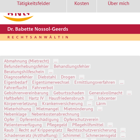
Tätigkeitsfelder
Kosten
Über mich
Start
Kontakt
Aktuell
Themen A-Z
Abmahnung (Mietrecht)
…
Befunderhebungsfehler
Behandlungsfehler
Beratungshilfeschein
…
Diagnosefehler
Diebstahl
Drogen
…
Eigenbedarf
Eigentümerwechsel
Ermittlungsverfahren
…
Fahrerflucht
Fahrverbot
Gebührenvereinbarung
Geburtsschaden
Generalvollmacht
…
Haftbefehl
Hartz IV
Hausfriedensbruch
…
Jobcenter
Körperverletzung
Krankenversicherung
…
Lärm
Mieterhöhung
Mietmangel
Mietminderung
…
Nebenklage
Nebenkostenabrechnung
Opfer
Opferentschädigung
Opferschutzverein
Patientenverfügung
Pflegegeld
Pflegehilfsmittel
…
Raub
Recht auf Krippenplatz
Rechtsschutzversicherung
…
Schadenseratz (Arzthaftung)
Schimmel
Schmerzensgeld
…