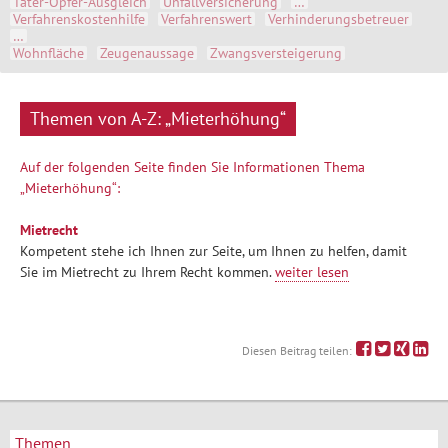
Täter-Opfer-Ausgleich
Unfallversicherung
…
Verfahrenskostenhilfe
Verfahrenswert
Verhinderungsbetreuer
…
Wohnfläche
Zeugenaussage
Zwangsversteigerung
Themen von A-Z: „Mieterhöhung“
Auf der folgenden Seite finden Sie Informationen Thema
„Mieterhöhung“:
Mietrecht
Kompetent stehe ich Ihnen zur Seite, um Ihnen zu helfen, damit
Sie im Mietrecht zu Ihrem Recht kommen.
weiter lesen
Diesen Beitrag teilen:
Themen