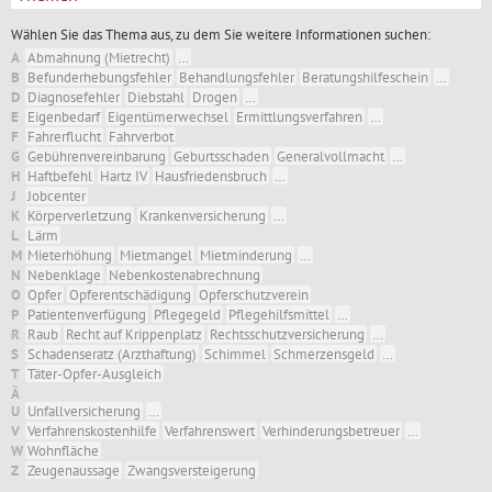
Wählen Sie das Thema aus, zu dem Sie weitere Informationen suchen:
A
Abmahnung (Mietrecht)
…
B
Befunderhebungsfehler
Behandlungsfehler
Beratungshilfeschein
…
D
Diagnosefehler
Diebstahl
Drogen
…
E
Eigenbedarf
Eigentümerwechsel
Ermittlungsverfahren
…
F
Fahrerflucht
Fahrverbot
G
Gebührenvereinbarung
Geburtsschaden
Generalvollmacht
…
H
Haftbefehl
Hartz IV
Hausfriedensbruch
…
J
Jobcenter
K
Körperverletzung
Krankenversicherung
…
L
Lärm
M
Mieterhöhung
Mietmangel
Mietminderung
…
N
Nebenklage
Nebenkostenabrechnung
O
Opfer
Opferentschädigung
Opferschutzverein
P
Patientenverfügung
Pflegegeld
Pflegehilfsmittel
…
R
Raub
Recht auf Krippenplatz
Rechtsschutzversicherung
…
S
Schadenseratz (Arzthaftung)
Schimmel
Schmerzensgeld
…
T
Täter-Opfer-Ausgleich
Ã
U
Unfallversicherung
…
V
Verfahrenskostenhilfe
Verfahrenswert
Verhinderungsbetreuer
…
W
Wohnfläche
Z
Zeugenaussage
Zwangsversteigerung