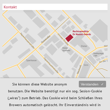
Kontakt
Sie können diese Website anonym
Verstanden
✓
Rechtsanwältin
02373 / 172 76 06
Dr. Babette Nossol-Geerds
info@ra-bng.de
benutzen. Die Website benötigt nur ein sog. Sesion-Cookie
Unnaer Str. 6
Anfahrt
58706 Menden
(„wires“) zum Betrieb. Das Cookie wird beim Schließen Ihres
Browers automatisch gelöscht. Ihr Einverständnis wird in